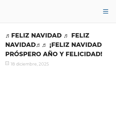
Ir
Inicio
al
contenido
♬FELIZ NAVIDAD ♬ FELIZ
NAVIDAD♬♬ ¡FELIZ NAVIDAD
PRÓSPERO AÑO Y FELICIDAD!
18 diciembre, 2025