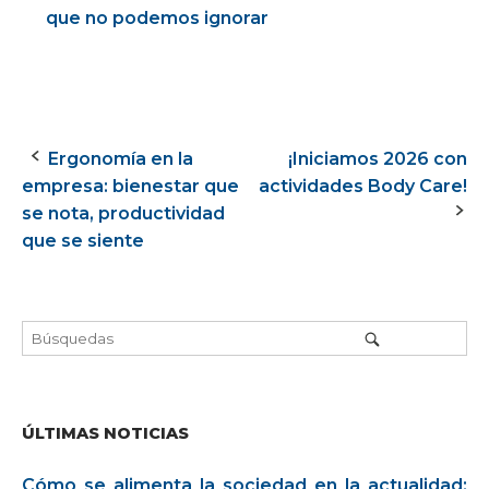
que no podemos ignorar
Ergonomía en la
¡Iniciamos 2026 con
Navegación
empresa: bienestar que
actividades Body Care!
de
se nota, productividad
que se siente
la
entrada
ÚLTIMAS NOTICIAS
Cómo se alimenta la sociedad en la actualidad: