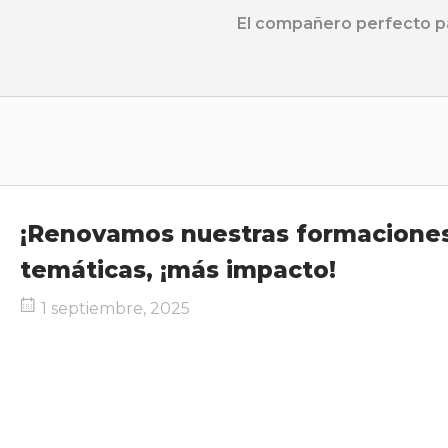
Ir
El compañero perfecto pa
al
contenido
Inicio
¡Renovamos nuestras formaciones
temáticas, ¡más impacto!
1 septiembre, 2025