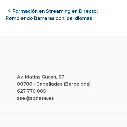
Formación en Streaming en Directo:
Navegación
Rompiendo Barreras con los Idiomas
de
la
entrada
Av. Matías Guash, 57
08786 - Capellades (Barcelona)
627 770 005
zse@zonase.es