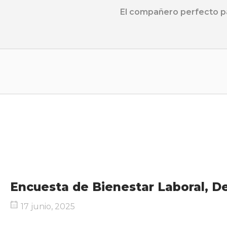
Ir
El compañero perfecto pa
al
contenido
Inicio
Encuesta de Bienestar Laboral, D
17 junio, 2025