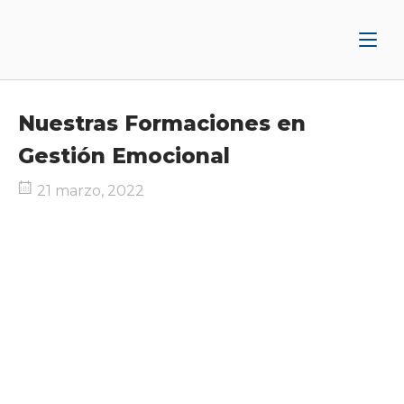
Ir
Inicio
al
contenido
Nuestras Formaciones en
Gestión Emocional
21 marzo, 2022