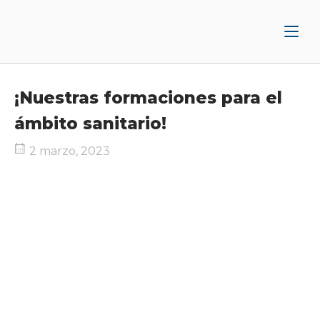
Ir
Inicio
al
contenido
¡Nuestras formaciones para el
ámbito sanitario!
2 marzo, 2023