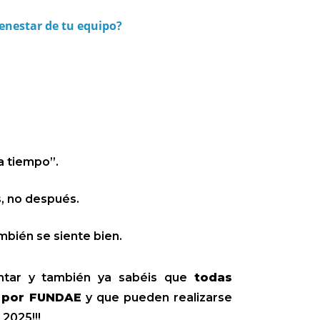
enestar de tu equipo?
a tiempo”.
s
, no después.
mbién se siente bien.
untar y también ya sabéis que
todas
r por FUNDAE
y que pueden realizarse
 2025!!!