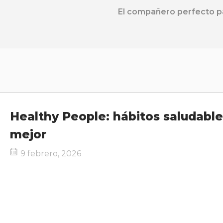
Ir
El compañero perfecto pa
al
contenido
Inicio
Healthy People: hábitos saludable
mejor
9 febrero, 2026