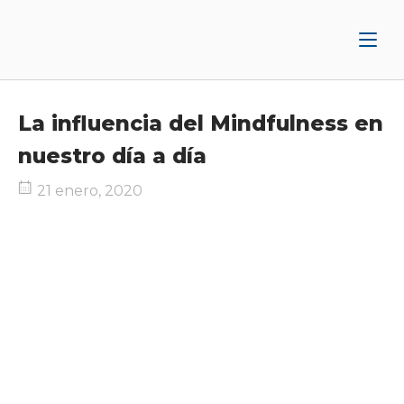
Ir
Inicio
al
contenido
La influencia del Mindfulness en
nuestro día a día
21 enero, 2020